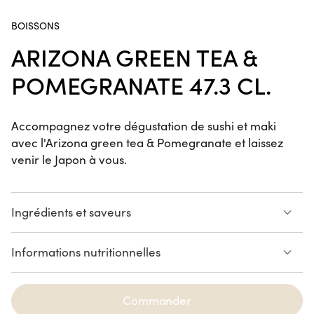
California Dream
BOISSONS
NOUVELLE COMPOSITION
24 pièces
ARIZONA GREEN TEA &
POMEGRANATE 47.3 CL.
ADRIEN CACHOT
Accompagnez votre dégustation de sushi et maki
avec l'Arizona green tea & Pomegranate et laissez
Entrez dans l’univers du chef étoilé Adrien Cachot avec
venir le Japon à vous.
une Sushi Box qui met en scène ses inspirations.
Chaque création traduit un souvenir, une émotion, un
Voir plus
clin d’œil à ses recettes préférées ou un ingrédient
Ingrédients et saveurs
signature.
Box Adrien Cachot
47.3cl
22 pièces
Informations nutritionnelles
Voir la liste des allergènes
Commander
Tulip Kuro Edamame