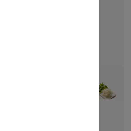
ou
Salmon Lovers
18 pièces