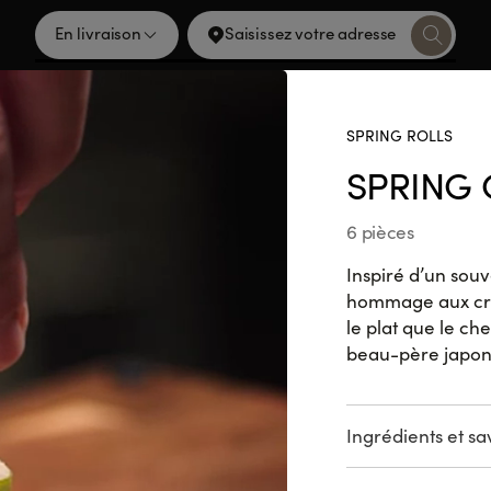
En livraison
Saisissez votre adresse
SPRING ROLLS
S PRIX
SPRING 
6 pièces
 Box Crispy Box, California Dream et Salmon Lovers du 21/05 
&Collect. Offre valable en illimité durant la durée de l'opérati
Inspiré d’un souv
hommage aux crev
le plat que le c
NOUVELL
beau-père japonais
Ingrédients et s
Crevette tempura