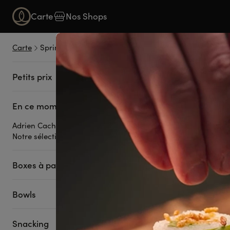
Carte
Nos Shops
Carte
Spring Rolls
PETIT
Petits prix
En ce moment
-15% sur les Sushi
livraison et Click
Adrien Cachot
de Woluve.
Voir plus
Notre sélection
Boxes à partager
Bowls
Snacking