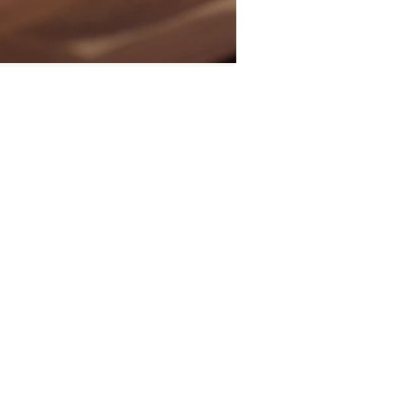
ot
Tulip Ku