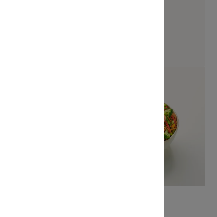
uri Roll
Yakisoba Saumon