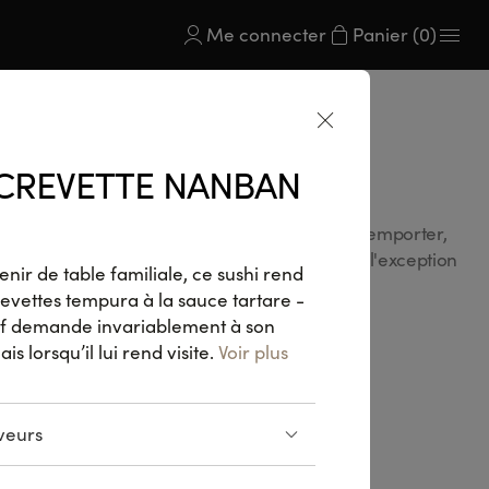
Me connecter
Panier (0)
CREVETTE NANBAN
au 25/05/26 inclus. Offre valable sur place, à emporter,
on. Valable dans tous les Sushi Shop Belgique à l'exception
enir de table familiale, ce sushi rend
ettes tempura à la sauce tartare -
hef demande invariablement à son
E COMPOSITION
 lorsqu’il lui rend visite.
Voir plus
aveurs
Laitue