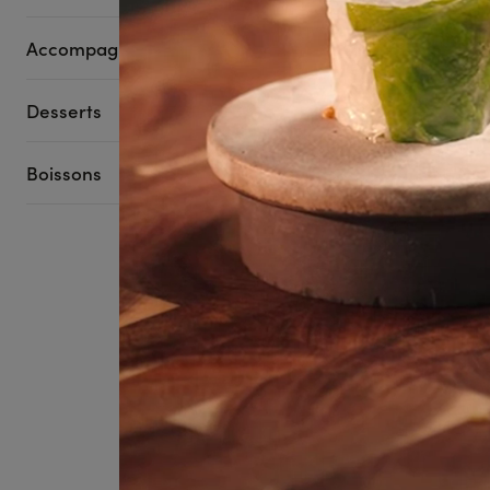
Accompagnements
Desserts
Salmon Lovers
18 pièces
Boissons
ADRI
Entrez dans l’univ
souvenir, une émot
Voir plus