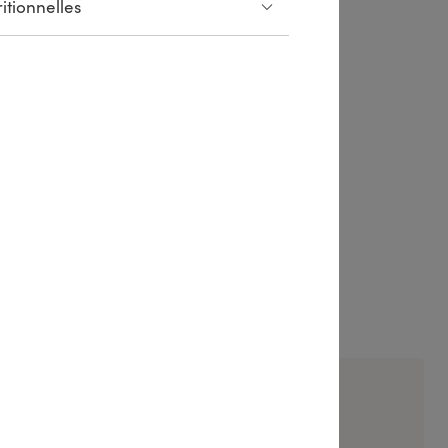
itionnelles
Sauce tartare
ufflé
llergènes
ia Dream
en scène ses inspirations. Chaque création traduit un
ignature.