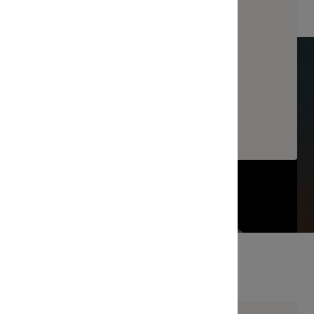
acé Saveur Popcorn
Mochi Glacé Ichigo Piment
SER SOI-MÊME