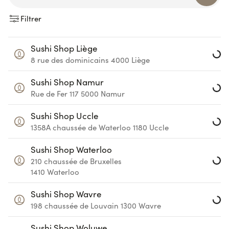
Filtrer
Loadin
Sushi Shop Liège
Loadin
8 rue des dominicains
4000
Liège
Sushi Shop Namur
Loadin
Rue de Fer 117
5000
Namur
Sushi Shop Uccle
Loadin
1358A chaussée de Waterloo
1180
Uccle
Sushi Shop Waterloo
210 chaussée de Bruxelles
Loadin
1410
Waterloo
Sushi Shop Wavre
Loadin
198 chaussée de Louvain
1300
Wavre
Sushi Shop Woluwe