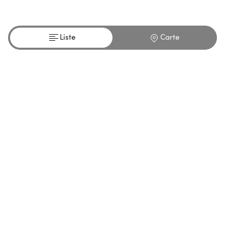
Liste
Carte
Tous nos shops
St Josse
Service client
Besoin d'aide ?
Vous avez une question sur une commande passée ?
AUTRES PAYS
France
United Kingdom
Nederland
Luxembourg
Suisse
Italia
España
United
Arab Emirates