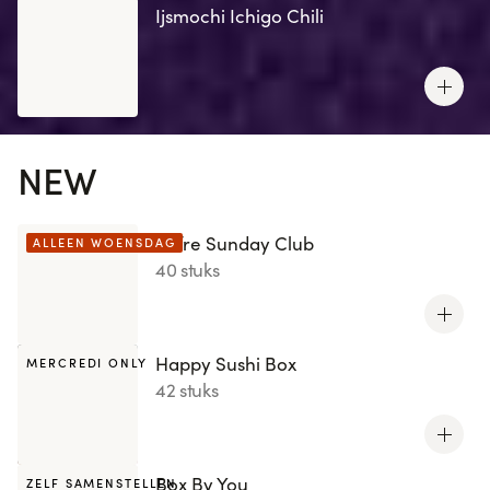
Ijsmochi Ichigo Chili
NEW
Offre Sunday Club
ALLEEN WOENSDAG
40 stuks
Happy Sushi Box
MERCREDI ONLY
42 stuks
Box By You
ZELF SAMENSTELLEN