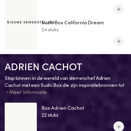
Sushi Box California Dream
NIEUWE SAMENSTELLING
24 stuks
ADRIEN CACHOT
Stap binnen in de wereld van sterrenchef Adrien
Cachot met een Sushi Box die zijn inspiratiebronnen tot
leven brengt. Elke creatie weerspiegelt een
Meer informatie
herinnering, een emotie, een knipoog naar zijn
favoriete recepten of een kenmerkend ingrediënt.
Box Adrien Cachot
22 stuks