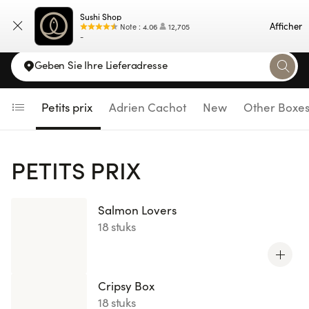
Navigated to Petits prix
Sushi Shop
Kaart
Afficher
Note
:
4.06
12,705
-
Geben Sie Ihre Lieferadresse
Petits prix
Adrien Cachot
New
Other Boxe
PETITS PRIX
Salmon Lovers
18 stuks
Cripsy Box
18 stuks