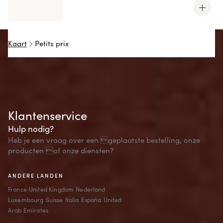
Kaart
Petits prix
Klantenservice
Hulp nodig?
Heb je een vraag over een geplaatste bestelling, onze
producten of onze diensten?
ANDERE LANDEN
France
United Kingdom
Nederland
Luxembourg
Suisse
Italia
España
United
Arab Emirates