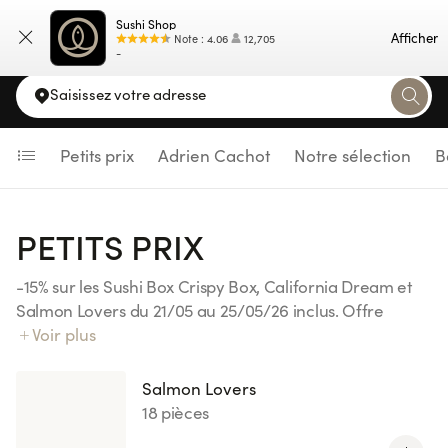
Sushi Shop
Carte
Afficher
Note
:
4.06
12,705
-
Saisissez votre adresse
Petits prix
Adrien Cachot
Notre sélection
B
PETITS PRIX
-15% sur les Sushi Box Crispy Box, California Dream et
Salmon Lovers du 21/05 au 25/05/26 inclus. Offre
valable sur place, à emporter, livraison et Click&Collect.
Voir plus
Offre valable en illimité durant la durée de l'opération.
Valable dans tous les Sushi Shop Belgique à l'exception
Salmon Lovers
de Woluve.
18 pièces