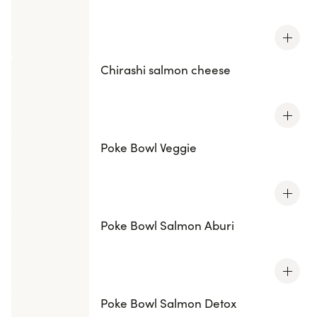
bouchée est une explosion de saveurs, une
combinaison parfaite entre tradition et modernité.
Commandez dès maintenant pour une expérience
gastronomique unique.
Chirashi salmon cheese
Poke Bowl Veggie
Poke Bowl Salmon Aburi
Poke Bowl Salmon Detox