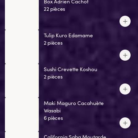
Box Adrien Cachot
22 pièces
Tulip Kuro Edamame
2 pièces
Sushi Crevette Koshou
2 pièces
Maki Maguro Cacahuète
Wasabi
6 pièces
California Saba Moutarde