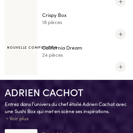
Crispy Box
18 pièces
California Dream
NOUVELLE COMPOSITION
24 pièces
ADRIEN CACHOT
Entrez dans l’univers du chef étoilé Adrien Cachot avec
une Sushi Box qui met en scène ses inspirations.
Chaque création traduit un souvenir, une émotion, un
Voir plus
clin d’œil à ses recettes préférées ou un ingrédient
signature.