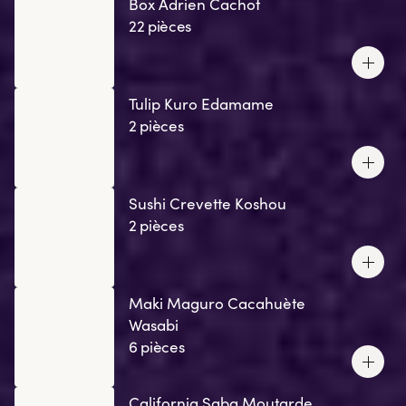
Box Adrien Cachot
22 pièces
Tulip Kuro Edamame
2 pièces
Sushi Crevette Koshou
2 pièces
Maki Maguro Cacahuète
Wasabi
6 pièces
California Saba Moutarde