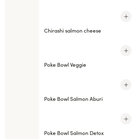
bouchée est une explosion de saveurs, une
combinaison parfaite entre tradition et modernité.
Commandez dès maintenant pour une expérience
gastronomique unique.
Chirashi salmon cheese
Poke Bowl Veggie
Poke Bowl Salmon Aburi
Poke Bowl Salmon Detox