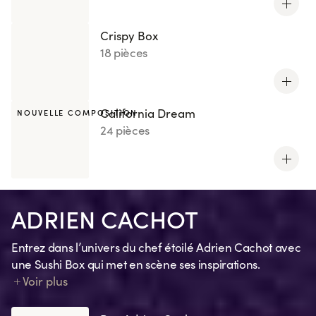
Crispy Box
18 pièces
California Dream
NOUVELLE COMPOSITION
24 pièces
ADRIEN CACHOT
Entrez dans l’univers du chef étoilé Adrien Cachot avec
une Sushi Box qui met en scène ses inspirations.
Chaque création traduit un souvenir, une émotion, un
Voir plus
clin d’œil à ses recettes préférées ou un ingrédient
signature.