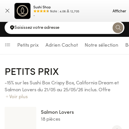
Sushi Shop
Carte
Afficher
Note
:
4.06
12,705
-
Saisissez votre adresse
Petits prix
Adrien Cachot
Notre sélection
B
PETITS PRIX
-15% sur les Sushi Box Crispy Box, California Dream et
Salmon Lovers du 21/05 au 25/05/26 inclus. Offre
valable sur place, à emporter, livraison et Click&Collect.
Voir plus
Offre valable en illimité durant la durée de l'opération.
Valable dans tous les Sushi Shop Belgique à l'exception
Salmon Lovers
de Woluve.
18 pièces